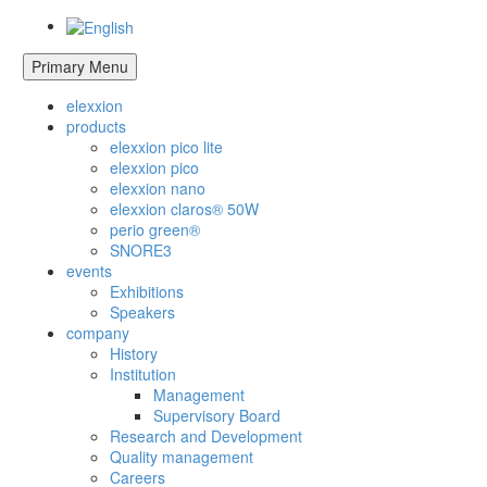
Primary Menu
elexxion
products
elexxion pico lite
elexxion pico
elexxion nano
elexxion claros® 50W
perio green®
SNORE3
events
Exhibitions
Speakers
company
History
Institution
Management
Supervisory Board
Research and Development
Quality management
Careers