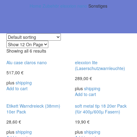
Home
Zubehör elexxion nano
Sonstiges
Showing all 6 results
Alu case claros nano
elexxion lite
(Laserschutzwarnleuchte)
517,00
€
289,00
€
plus
shipping
Add to cart
plus
shipping
Add to cart
Etikett Warndreieck (38mm)
soft metal tip 18 20er Pack
10er Pack
(für 400µ/600µ Fasern)
28,60
€
19,90
€
plus
shipping
plus
shipping