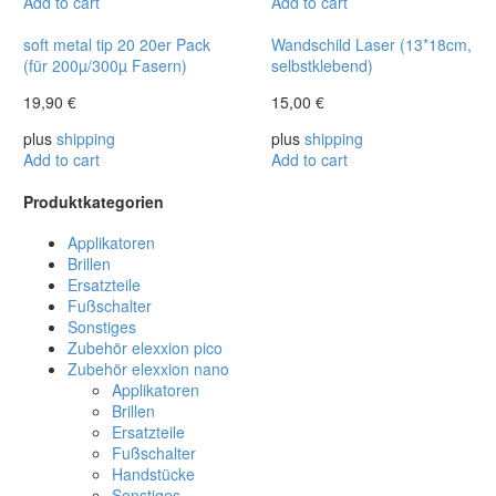
Add to cart
Add to cart
soft metal tip 20 20er Pack
Wandschild Laser (13*18cm,
(für 200µ/300µ Fasern)
selbstklebend)
19,90
€
15,00
€
plus
shipping
plus
shipping
Add to cart
Add to cart
Produktkategorien
Applikatoren
Brillen
Ersatzteile
Fußschalter
Sonstiges
Zubehör elexxion pico
Zubehör elexxion nano
Applikatoren
Brillen
Ersatzteile
Fußschalter
Handstücke
Sonstiges