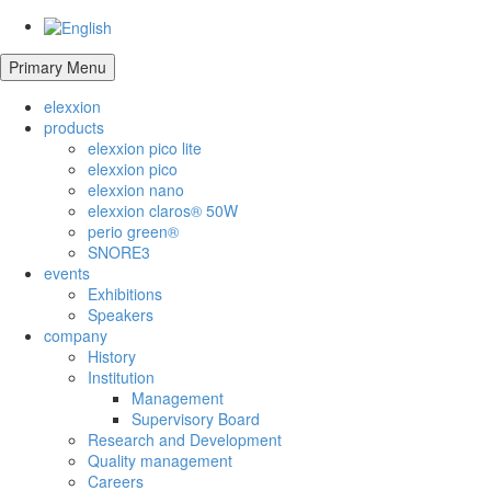
Primary Menu
elexxion
products
elexxion pico lite
elexxion pico
elexxion nano
elexxion claros® 50W
perio green®
SNORE3
events
Exhibitions
Speakers
company
History
Institution
Management
Supervisory Board
Research and Development
Quality management
Careers