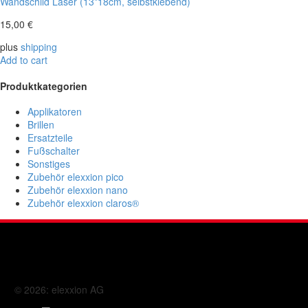
Wandschild Laser (13*18cm, selbstklebend)
15,00
€
plus
shipping
Add to cart
Produktkategorien
Applikatoren
Brillen
Ersatzteile
Fußschalter
Sonstiges
Zubehör elexxion pico
Zubehör elexxion nano
Zubehör elexxion claros®
© 2026: elexxion AG