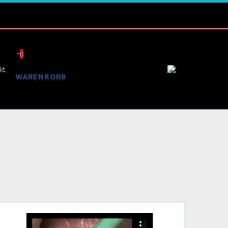
0
kt
WARENKORB