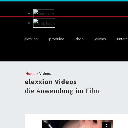
elexxion
produkte
shop
events
unter
Home
»
Videos
elexxion Videos
die Anwendung im Film